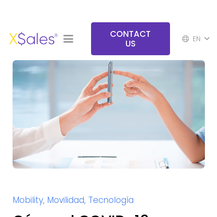
CONTACT
EN
US
Mobility
,
Movilidad
,
Tecnología