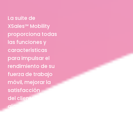
La suite de
XSales
℠
Mobility
proporciona todas
las funciones y
características
para impulsar el
rendimiento de su
fuerza de trabajo
móvil, mejorar la
satisfacción
del cliente y
alcanzar sus
metas de ingresos
más
ambiciosas.