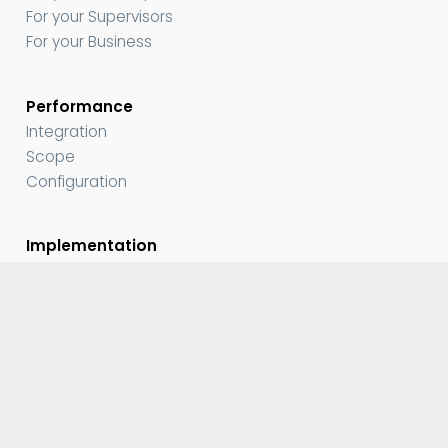
For your Supervisors
For your Business
Performance
Integration
Scope
Configuration
Implementation
Delivery model
Deployment
SmartSupport™
Company
About us
Mission and Values